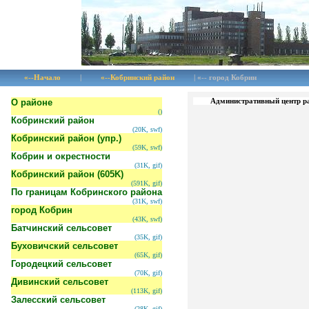
«--Начало
|
«--Кобринский район
| «-- город Кобрин
О районе
Административный центр ра
()
Кобринский район
(20K, swf)
Кобринский район (упр.)
(59K, swf)
Кобрин и окрестности
(31K, gif)
Кобринский район (605K)
(591K, gif)
По границам Кобринского района
(31K, swf)
город Кобрин
(43K, swf)
Батчинский сельсовет
(35K, gif)
Буховичский сельсовет
(65K, gif)
Городецкий сельсовет
(70K, gif)
Дивинский сельсовет
(113K, gif)
Залесский сельсовет
(28K, gif)