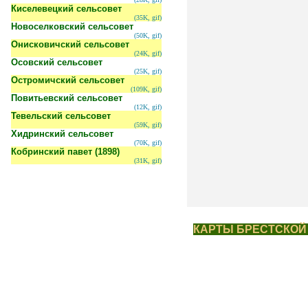
Киселевецкий сельсовет
(35K, gif)
Новоселковский сельсовет
(50K, gif)
Онисковичский сельсовет
(24K, gif)
Осовский сельсовет
(25K, gif)
Остромичский сельсовет
(109K, gif)
Повитьевский сельсовет
(12K, gif)
Тевельский сельсовет
(59K, gif)
Хидринский сельсовет
(70K, gif)
Кобринский павет (1898)
(31K, gif)
КАРТЫ БРЕСТСКОЙ О